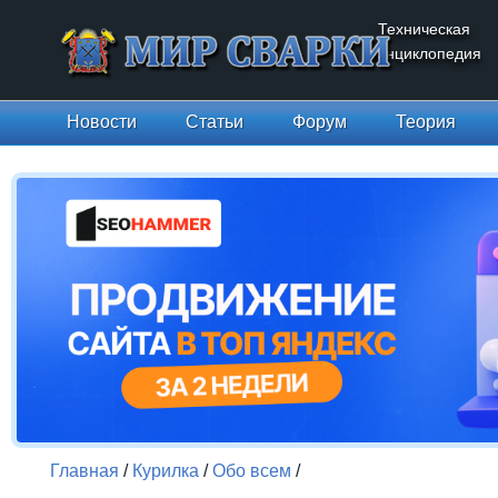
Техническая
энциклопедия
Новости
Статьи
Форум
Теория
Главная
/
Курилка
/
Обо всем
/