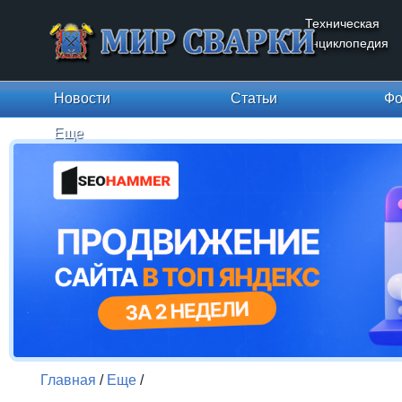
Техническая
энциклопедия
Новости
Статьи
Фо
Еще
Главная
/
Еще
/