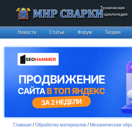
Техническая
энциклопедия
Новости
Статьи
Форум
Теория
Главная
/
Обработка материалов
/
Механическая обр