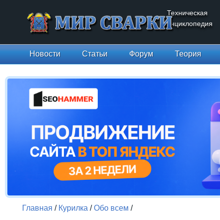
Техническая
энциклопедия
Новости
Статьи
Форум
Теория
Главная
/
Курилка
/
Обо всем
/