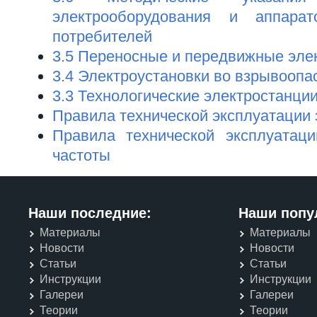
электрооборудования и аппарат
потребителей
3.5 Переносные и передвижные эле
3.4 Электроустановки во взрывоопа
3.3 Технологические электростанци
Правила технической эксплуатации 
Правила технической эксплуатаци
частоты
Наши последние:
Наши попу
Материалы
Материалы
Новости
Новости
Статьи
Статьи
Инструкции
Инструкции
Галереи
Галереи
Теории
Теории