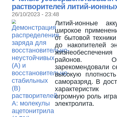
растворителей литий-ионны
26/10/2023 - 23:48
Литий-ионные ак
широкое применен
от бытовой техник
до накопителей э
жизнеобеспечения
районов. 
зарекомендовали с
высокую плотность
саморазряд. В дос
характеристик
огромную роль игра
электролита.