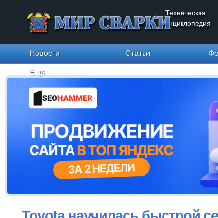
Техническая
энциклопедия
Новости
Статьи
Фо
Еще
Toyota научилась быстрой с