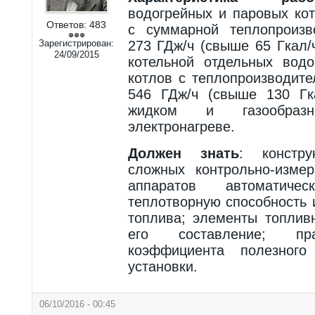
водогрейных и паровых ко
Ответов:
483
с суммарной теплопроизв
Зарегистрирован:
273 ГДж/ч (свыше 65 Гкал/
24/09/2015
котельной отдельных вод
котлов с теплопроизводит
546 ГДж/ч (свыше 130 Гк
жидком и газообраз
электронагреве.
Должен знать
: констру
сложных контрольно-изме
аппаратов автоматическ
теплотворную способность 
топлива; элементы топлив
его составление; пр
коэффициента полезного
установки.
06/10/2016 - 00:45