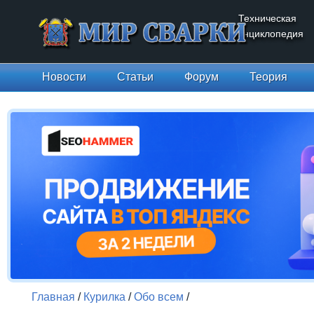
Техническая
энциклопедия
Новости
Статьи
Форум
Теория
Главная
/
Курилка
/
Обо всем
/