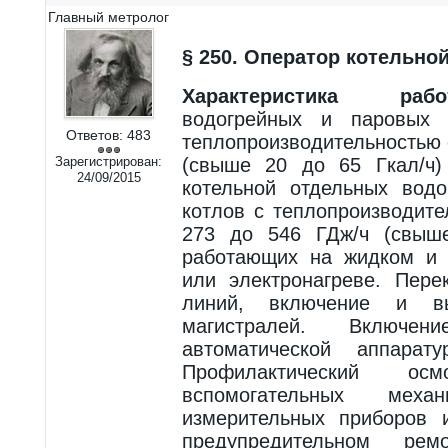
Главный метролог
§ 250. Оператор котельной
Характеристика рабо
водогрейных и паровых 
Ответов:
483
теплопроизводительностью 
Зарегистрирован:
(свыше 20 до 65 Гкал/ч)
24/09/2015
котельной отдельных вод
котлов с теплопроизводит
273 до 546 ГДж/ч (свыше
работающих на жидком и 
или электронагреве. Пере
линий, включение и в
магистралей. Включе
автоматической аппарат
Профилактический о
вспомогательных механ
измерительных приборов 
предупредительном ремо