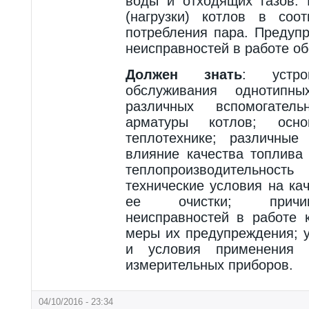
воды и отходящих газов. 
(нагрузки) котлов в соо
потребления пара. Предуп
неисправностей в работе о
Должен знать
: устр
обслуживания однотипн
различных вспомогате
арматуры котлов; осн
теплотехнике; различные
влияние качества топлива
теплопроизводительнос
технические условия на ка
ее очистки; причин
неисправностей в работе 
меры их предупреждения; у
и условия применения с
измерительных приборов.
04/10/2016 - 23:34