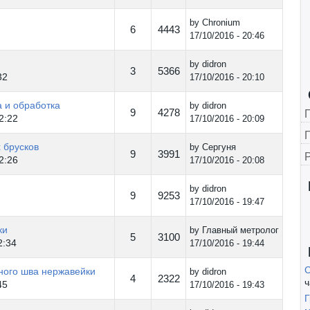
by
Chronium
6
4443
17/10/2016 - 20:46
by
didron
3
5366
32
17/10/2016 - 20:10
а и обработка
by
didron
9
4278
2:22
17/10/2016 - 20:09
Г
 брусков
by
Сергуня
9
3991
2:26
17/10/2016 - 20:08
by
didron
9
9253
17/10/2016 - 19:47
ки
by
Главный метролог
5
3100
2:34
17/10/2016 - 19:44
С
ного шва нержавейки
by
didron
4
2322
ч
45
17/10/2016 - 19:43
Г