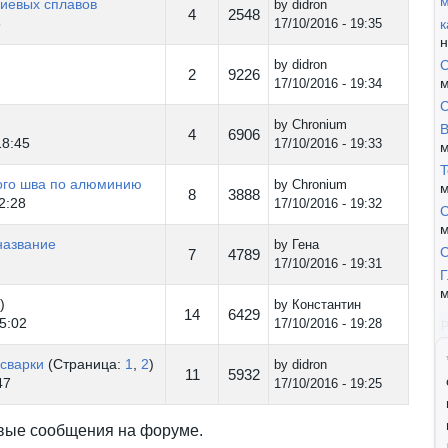
м
иевых сплавов
by
didron
4
2548
6
17/10/2016 - 19:35
к
н
by
didron
С
2
9226
м
17/10/2016 - 19:34
by
Chronium
B
4
6906
18:45
17/10/2016 - 19:33
м
T
ого шва по алюминию
by
Chronium
м
8
3888
2:28
17/10/2016 - 19:32
С
м
название
by
Гена
7
4789
17/10/2016 - 19:31
Г
м
)
by
Константин
14
6429
5:02
17/10/2016 - 19:28
 сварки
(Страница:
1
,
2
)
by
didron
11
5932
47
17/10/2016 - 19:25
овые сообщения на форуме.