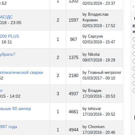
1
1202
3:52
02/01/2019 - 23:37
by
Владислав
0АС/ДС
2
1597
Коровин
018 - 23:05
02/01/2019 - 17:52
К
и
 200 PLUS
by
Сергуня
1
967
 16:11
02/01/2019 - 15:47
 убрать?
by
Nikolai
2
1375
08/07/2018 - 19:29
втоматической сварки
by
Главный метролог
2
2180
52
01/03/2017 - 09:10
ат
by
Владик
3
4937
15 - 14:02
17/10/2016 - 20:53
 выше 80 ампер
by
tehsvar
1
4661
17/10/2016 - 20:52
987 года
by
Chronium
1
4944
7
17/10/2016 - 20:46