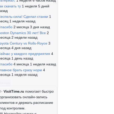
атериал,
1 неделя 6 часов назад
ак скачать ту
1 неделя 5 дней
азад
еспель-сила! Сделал станки
1
есяц 1 неделя назад
Спасибо
2 месяца 3 дня назад
oston Dynamics 30 лет! Все
2
есяца 2 недели назад
oyota Century vs Rolls-Royce
3
есяца 4 дня назад
ейчас у каждого предприятия
4
есяца 1 день назад
Спасибо
4 месяца 1 неделя назад
лавное брать сразу норм
4
есяца 1 неделя назад
Реклама
✨
VisitTime.ru
помогает быстро
организовать онлайн-запись
клиентов и держать расписание
под контролем.
📅 Настройте услуги и