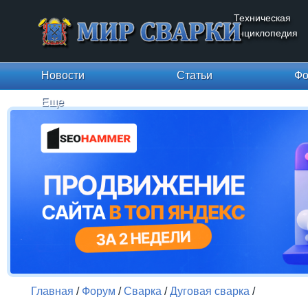
Техническая
энциклопедия
Новости
Статьи
Фо
Еще
Главная
/
Форум
/
Сварка
/
Дуговая сварка
/