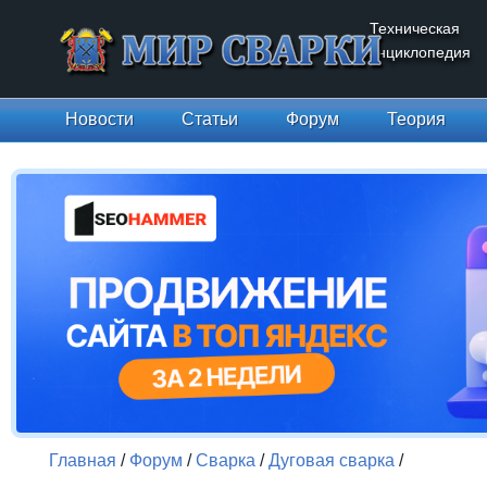
Техническая
энциклопедия
Новости
Статьи
Форум
Теория
Главная
/
Форум
/
Сварка
/
Дуговая сварка
/