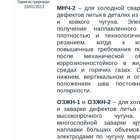
Зарегистрирован:
15/01/2013
МНЧ-2
– для холодной сварк
дефектов литья в деталях из
и ковкого чугуна. Элек
получение наплавленног
плотностью и технологич
резанием, когда к из
повышенные требования по
после механической о
коррозионностойкого в жи
средах и горячих газах. 
нижнем, вертикальном и о
положениях шва постоян
полярности.
ОЗЖН-1
и
ОЗЖН-2
– для хол
и заварки дефектов литья 
высокопрочного чугун
многослойной заварки к
наплавки больших объемов
электродами по чугуну мар