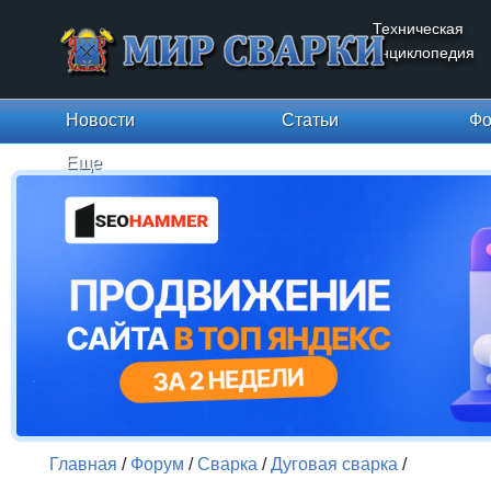
Техническая
энциклопедия
Новости
Статьи
Фо
Еще
Главная
/
Форум
/
Сварка
/
Дуговая сварка
/