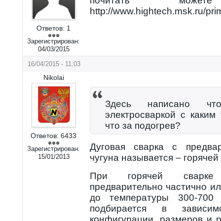
почитать мо
http://www.hightech.msk.ru/pr
Ответов:
1
Зарегистрирован:
04/03/2015
16/04/2015 - 11:03
Nikolai
Здесь написано чт
электросваркой с каким 
что за подогрев?
Ответов:
6433
Дуговая сварка с предва
Зарегистрирован:
чугуна называется – горячей 
15/01/2013
При горячей сварке
предварительно частично и
до температуры 300-700 
подбирается в зависи
конфигурации, размеров и 