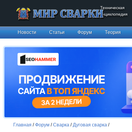
Техническая
энциклопедия
Новости
Статьи
Форум
Теория
Главная
/
Форум
/
Сварка
/
Дуговая сварка
/