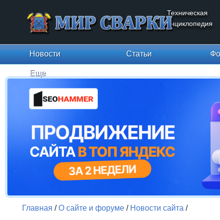
Техническая
энциклопедия
Новости
Статьи
Фо
Еще
Главная
/
О сайте и форуме
/
Новости сайта
/