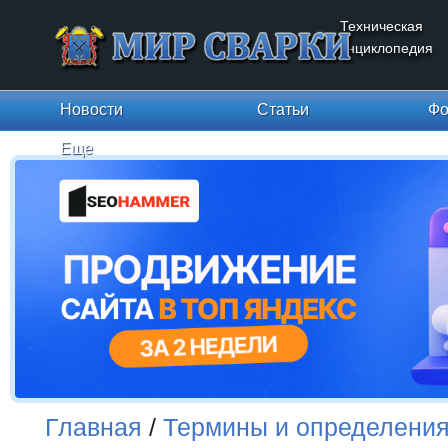
Техническая
энциклопедия
Новости
Статьи
Фо
Еще
Главная
/
Термины и определени