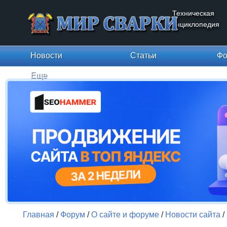
Техническая
энциклопедия
Новости
Статьи
Фо
Еще
Главная
/
Форум
/
О сайте и форуме
/
Новости сайта
/