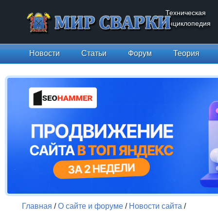
Техническая
энциклопедия
Новости
Статьи
Форум
Теория
Главная
/
О сайте и форуме
/
Новости сайта
/