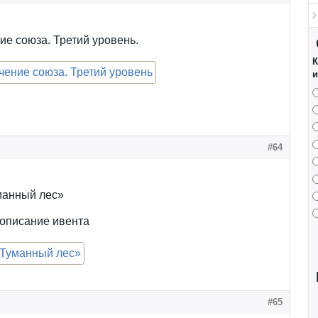
е союза. Третий уровень.
К
и
#64
манный лес»
описание ивента
#65