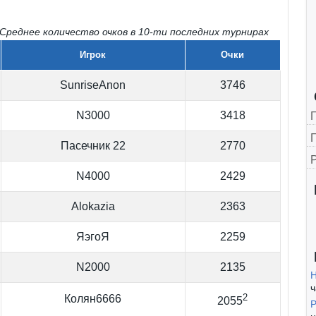
реднее количество очков в 10-ти последних турнирах
Игрок
Очки
SunriseAnon
3746
N3000
3418
Г
Пасечник 22
2770
N4000
2429
Alokazia
2363
ЯэгоЯ
2259
N2000
2135
Н
ч
2
Колян6666
2055
Р