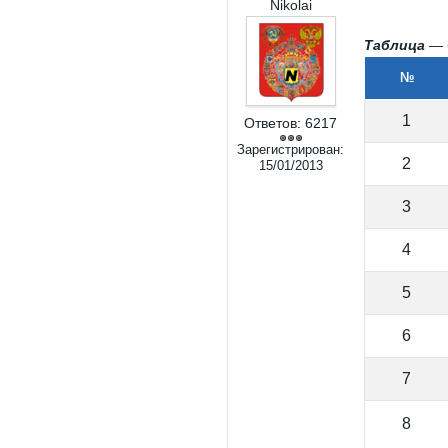
Nikolai
Таблица
— С
№
1
Ответов:
6217
Зарегистрирован:
2
15/01/2013
3
4
5
6
7
8