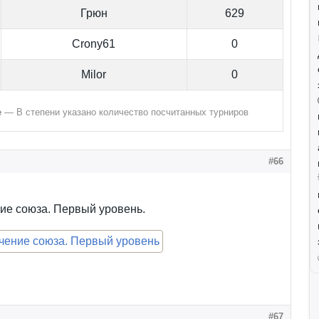
Грюн
629
Crony61
0
Milor
0
е
— В степени указано количество посчитанных турниров
#66
ие союза. Первый уровень.
#67