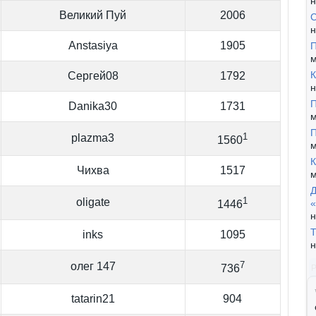
н
Великий Пуй
2006
С
н
Anstasiya
1905
П
м
К
Сергей08
1792
н
П
Danika30
1731
м
П
1
plazma3
1560
м
К
Чихва
1517
м
Д
1
oligate
«
1446
н
Т
inks
1095
н
7
олег 147
736
tatarin21
904