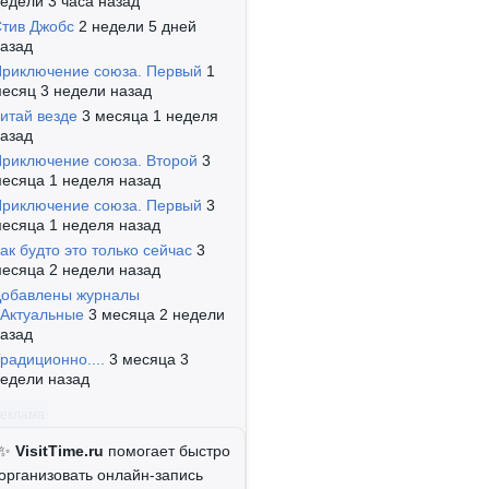
едели 3 часа назад
тив Джобс
2 недели 5 дней
азад
риключение союза. Первый
1
есяц 3 недели назад
итай везде
3 месяца 1 неделя
азад
риключение союза. Второй
3
есяца 1 неделя назад
риключение союза. Первый
3
есяца 1 неделя назад
ак будто это только сейчас
3
есяца 2 недели назад
обавлены журналы
Актуальные
3 месяца 2 недели
азад
радиционно....
3 месяца 3
едели назад
Реклама
✨
VisitTime.ru
помогает быстро
организовать онлайн-запись