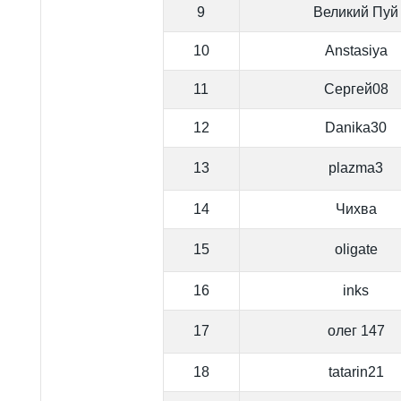
9
Великий Пуй
10
Anstasiya
11
Сергей08
12
Danika30
13
plazma3
14
Чихва
15
oligate
16
inks
17
олег 147
18
tatarin21