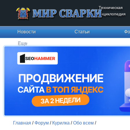
Техническая
энциклопедия
Новости
Статьи
Фо
Еще
Главная
/
Форум
/
Курилка
/
Обо всем
/