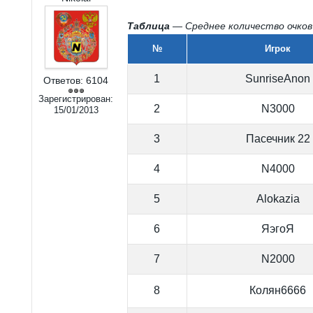
Таблица
— Среднее количество очков
№
Игрок
1
SunriseAnon
Ответов:
6104
Зарегистрирован:
2
N3000
15/01/2013
3
Пасечник 22
4
N4000
5
Alokazia
6
ЯэгоЯ
7
N2000
8
Колян6666