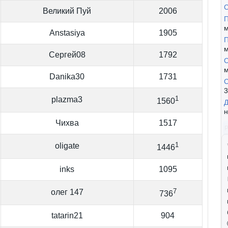
Великий Пуй
2006
П
м
Anstasiya
1905
П
м
Сергей08
1792
C
м
Danika30
1731
С
3
1
plazma3
1560
Д
н
Чихва
1517
1
oligate
1446
inks
1095
7
олег 147
736
tatarin21
904