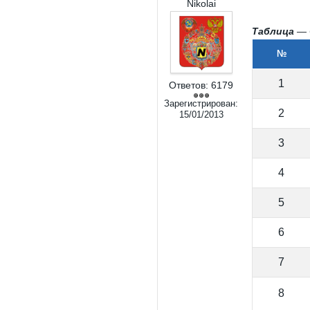
Nikolai
Таблица
— С
№
1
Ответов:
6179
Зарегистрирован:
2
15/01/2013
3
4
5
6
7
8