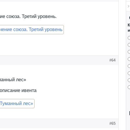
е союза. Третий уровень.
К
и
#64
манный лес»
описание ивента
#65