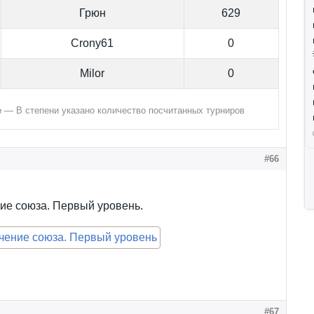
Грюн
629
Crony61
0
Milor
0
е
— В степени указано количество посчитанных турниров
#66
ие союза. Первый уровень.
#67