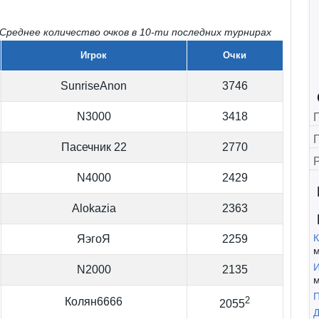
реднее количество очков в 10-ти последних турнирах
Игрок
Очки
SunriseAnon
3746
N3000
3418
Г
Пасечник 22
2770
N4000
2429
Alokazia
2363
К
ЯэгоЯ
2259
м
И
N2000
2135
м
П
2
Колян6666
2055
Д