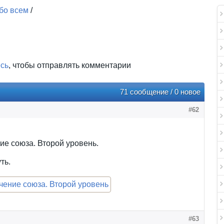
бо всем
/
есь
, чтобы отправлять комментарии
71 сообщение / 0 новое
#62
е союза. Второй уровень.
ть.
#63