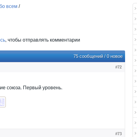
бо всем
/
есь
, чтобы отправлять комментарии
75 сообщений / 0 новое
#72
ие союза. Первый уровень.
#73