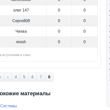
олег 147
0
0
Сергей08
0
0
Чихва
0
0
яrosh
0
0
а вступления в союз.
«
‹
4
5
6
7
8
охожие материалы
 Системы