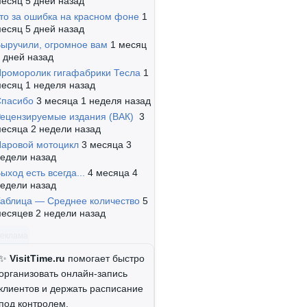
есяц 5 дней назад
то за ошибка на красном фоне
1
есяц 5 дней назад
ыручили, огромное вам
1 месяц
 дней назад
роморолик гигафабрики Тесла
1
есяц 1 неделя назад
Спасибо
3 месяца 1 неделя назад
ецензируемые издания (ВАК)
3
есяца 2 недели назад
аровой мотоцикл
3 месяца 3
едели назад
ыход есть всегда...
4 месяца 4
едели назад
аблица — Среднее количество
5
есяцев 2 недели назад
Реклама
✨
VisitTime.ru
помогает быстро
организовать онлайн-запись
клиентов и держать расписание
под контролем.