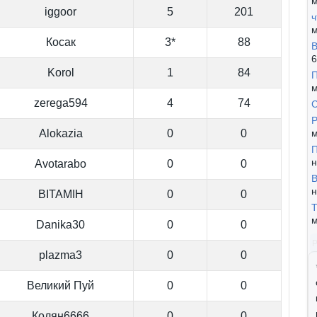
м
iggoor
5
201
ч
м
Косак
3*
88
В
6
Korol
1
84
П
м
zerega594
4
74
Р
Alokazia
0
0
м
П
н
Avotarabo
0
0
В
н
BITAMIH
0
0
Т
м
Danika30
0
0
plazma3
0
0
Великий Пуй
0
0
Колян6666
0
0