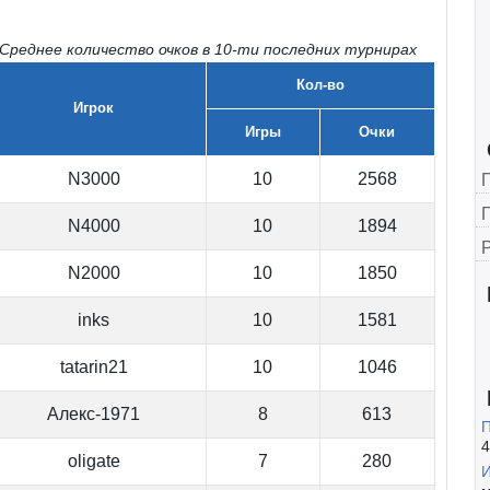
реднее количество очков в 10-ти последних турнирах
Кол-во
Игрок
Игры
Очки
N3000
10
2568
Г
N4000
10
1894
N2000
10
1850
inks
10
1581
tatarin21
10
1046
Алекс-1971
8
613
П
4
oligate
7
280
И