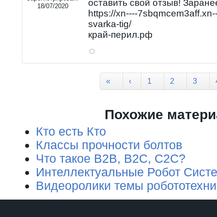
оставить свой отзыв! Заране
18/07/2020
https://xn----7sbqmcem3aff.xn
svarka-tig/
край-перил.рф
Страницы
«
‹
1
2
3
Похожие матер
Кто есть Кто
Классы прочности болтов
Что такое B2B, B2C, C2C?
Интеллектуальные Робот Сист
Видеоролики темы робототехни