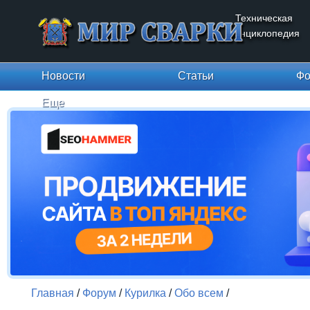
Техническая
энциклопедия
Новости
Статьи
Фо
Еще
Главная
/
Форум
/
Курилка
/
Обо всем
/