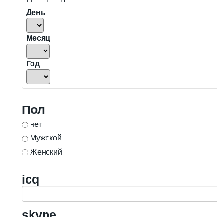
День
Месяц
Год
Пол
нет
Мужской
Женский
icq
skype