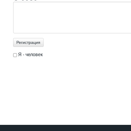
Я - человек
I'm a spammer