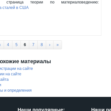
а страница теории по материаловедению:
а сталей в США
‹
4
5
6
7
8
›
»
охожие материалы
страции на сайте
ии на сайте
сайта
и
ны и определения
Наши популярные:
Наши р