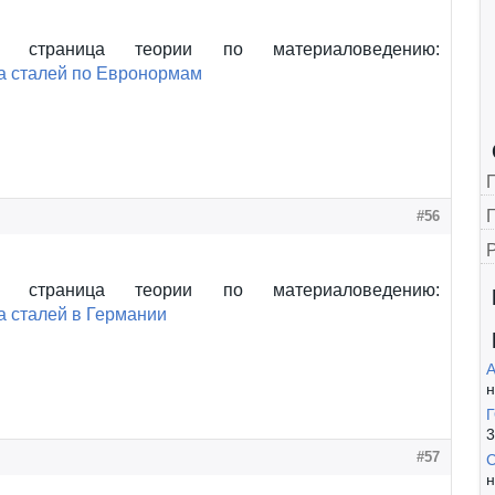
а страница теории по материаловедению:
а сталей по Евронормам
Г
#56
а страница теории по материаловедению:
 сталей в Германии
А
н
Г
3
#57
С
н