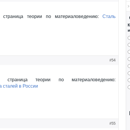
а страница теории по материаловедению:
Сталь
К
и
#54
а страница теории по материаловедению:
 сталей в России
#55