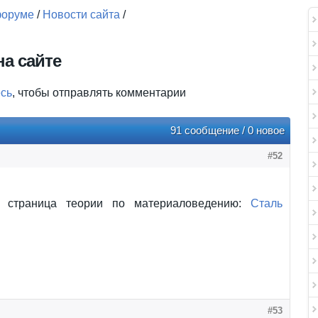
форуме
/
Новости сайта
/
а сайте
есь
, чтобы отправлять комментарии
91 сообщение / 0 новое
#52
а страница теории по материаловедению:
Сталь
#53