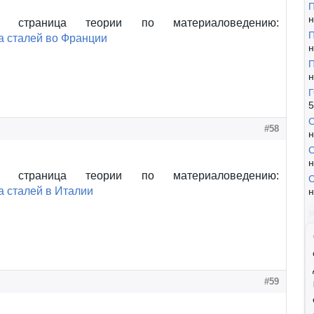
П
н
а страница теории по материаловедению:
П
а сталей во Франции
н
П
н
Г
5
С
#58
н
С
н
а страница теории по материаловедению:
С
 сталей в Италии
н
#59