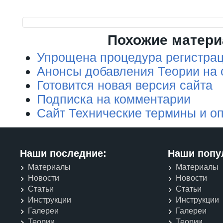
Похожие матер
Упрощена процедура регистрац
Анонсы добавления Теории на 
Готовится новая версия сайта
Подписка на комментарии
Сайт Технические термины и о
Наши последние:
Наши попу
Материалы
Материалы
Новости
Новости
Статьи
Статьи
Инструкции
Инструкции
Галереи
Галереи
Теории
Теории