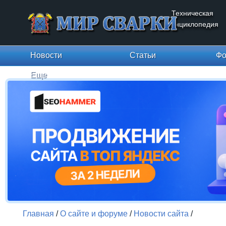
Техническая
энциклопедия
Новости
Статьи
Фо
Еще
Главная
/
О сайте и форуме
/
Новости сайта
/