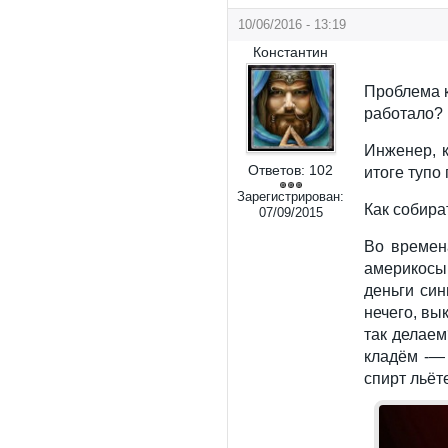
10/06/2016 - 13:19
Константин
Проблема к
работало?
Инженер, к
Ответов:
102
итоге тупо
Зарегистрирован:
Как собира
07/09/2015
Во времен
америкосы
деньги син
нечего, вы
так делаем
кладём -—
спирт льёт