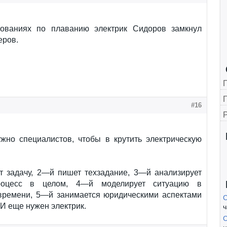
ованиях по плаванию электрик Сидоров замкнул
еров.
Г
#16
ужно специалистов, чтобы в крутить электрическую
т задачу, 2—й пишет техзадание, 3—й анализирует
роцесс в целом, 4—й моделирует ситуацию в
времени, 5—й занимается юридическими аспектами
С
И еще нужен электрик.
ч
С