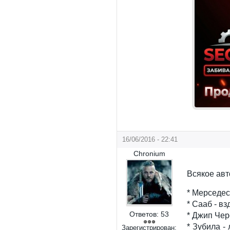
16/06/2016 - 22:41
Chronium
Всякое авт
* Мерседес
* Сааб - вз
Ответов:
53
* Джип Чер
* Зубила -
Зарегистрирован: