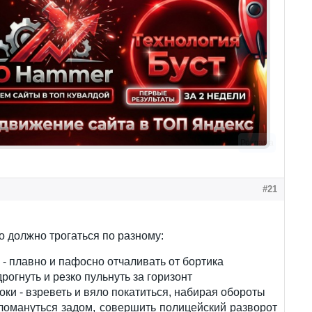
Реклама
#21
о должно трогаться по разному:
 - плавно и пафосно отчаливать от бортика
дрогнуть и резко пульнуть за горизонт
оки - взреветь и вяло покатиться, набирая обороты
 ломануться задом, совершить полицейский разворот