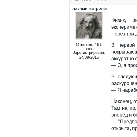
Главный метролог
Физик, и
эксперимен
Через три 
Ответов:
481
В первой 
покрывающ
Зарегистрирован:
24/09/2015
аккуратно о
— О, я про
В следующ
раскурочен
— Я нарабо
Наконец, о
Там на пол
вперёд и б
— "Предпо
открыта, п