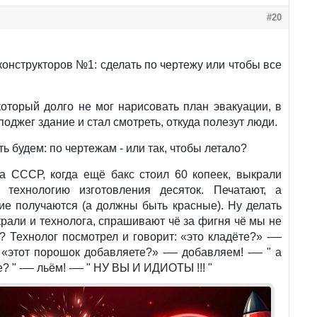
#20
онструкторов №1: сделать по чертежу или чтобы все
оторый долго не мог нарисовать план эвакуации, в
 поджег здание и стал смотреть, откуда полезут люди.
ть будем: по чертежам - или так, чтобы летало?
а СССР, когда ещё бакс стоил 60 копеек, выкрали
 технологию изготовления десяток. Печатают, а
ие получаются (а должны быть красные). Ну делать
крали и технолога, спрашивают чё за фигня чё мы не
? Технолог посмотрел и говорит: «это кладёте?» -—
 «этот порошок добавляете?» -— добавляем! -— " а
е? " -— льём! -— " НУ ВЫ И ИДИОТЫ !!! "