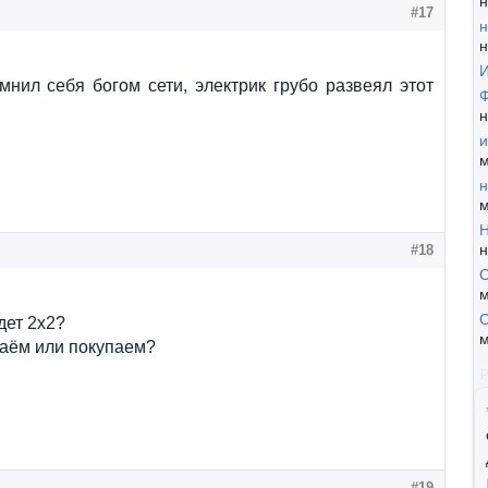
н
#17
н
н
И
нил себя богом сети, электрик грубо развеял этот
Ф
н
и
м
н
м
Н
н
#18
С
м
С
дет 2х2?
м
аём или покупаем?
#19