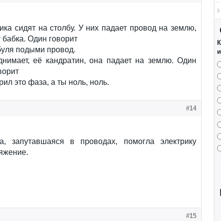
ика сидят на столбу. У них падает провод на землю,
 бабка. Один говорит
К
буля подыми провод.
и
днимает, её кандратин, она падает на землю. Один
ворит
рил это фаза, а ты ноль, ноль.
#14
ка, запутавшаяся в проводах, помогла электрику
яжение.
#15