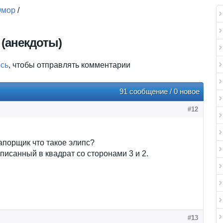
мор
/
 (анекдоты)
есь
, чтобы отправлять комментарии
91 сообщение / 0 новое
#12
порщик что такое элипс?
вписанный в квадрат со сторонами 3 и 2.
#13