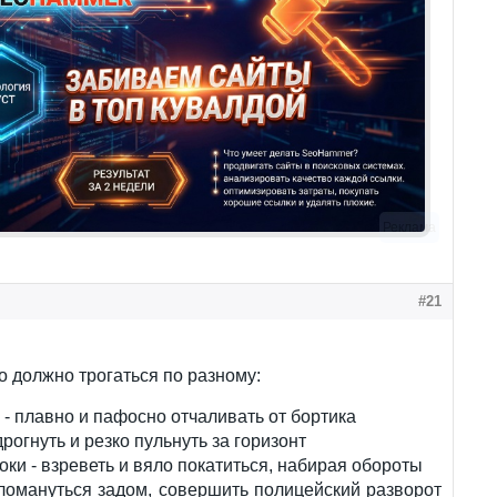
Реклама
#21
о должно трогаться по разному:
 - плавно и пафосно отчаливать от бортика
дрогнуть и резко пульнуть за горизонт
оки - взреветь и вяло покатиться, набирая обороты
 ломануться задом, совершить полицейский разворот