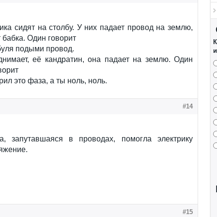
ика сидят на столбу. У них падает провод на землю,
 бабка. Один говорит
К
буля подыми провод.
и
днимает, её кандратин, она падает на землю. Один
ворит
рил это фаза, а ты ноль, ноль.
#14
ка, запутавшаяся в проводах, помогла электрику
яжение.
#15