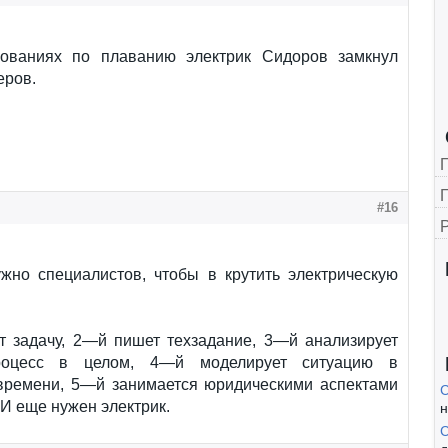
ованиях по плаванию электрик Сидоров замкнул
еров.
Г
#16
ужно специалистов, чтобы в крутить электрическую
т задачу, 2—й пишет техзадание, 3—й анализирует
роцесс в целом, 4—й моделирует ситуацию в
времени, 5—й занимается юридическими аспектами
С
И еще нужен электрик.
н
С