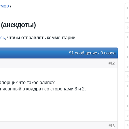
мор
/
 (анекдоты)
есь
, чтобы отправлять комментарии
91 сообщение / 0 новое
#12
порщик что такое элипс?
вписанный в квадрат со сторонами 3 и 2.
#13