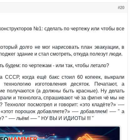
#20
онструкторов №1: сделать по чертежу или чтобы все
оторый долго не мог нарисовать план эвакуации, в
 поджег здание и стал смотреть, откуда полезут люди.
ть будем: по чертежам - или так, чтобы летало?
а СССР, когда ещё бакс стоил 60 копеек, выкрали
 технологию изготовления десяток. Печатают, а
ие получаются (а должны быть красные). Ну делать
крали и технолога, спрашивают чё за фигня чё мы не
? Технолог посмотрел и говорит: «это кладёте?» -—
 «этот порошок добавляете?» -— добавляем! -— " а
е? " -— льём! -— " НУ ВЫ И ИДИОТЫ !!! "