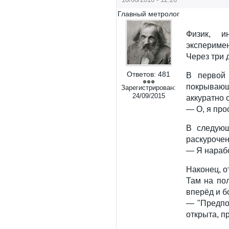
Главный метролог
Физик, и
эксперимен
Через три 
Ответов:
481
В первой 
покрывающ
Зарегистрирован:
24/09/2015
аккуратно о
— О, я про
В следующ
раскурочен
— Я нарабо
Наконец, о
Там на пол
вперёд и б
— "Предпо
открыта, п