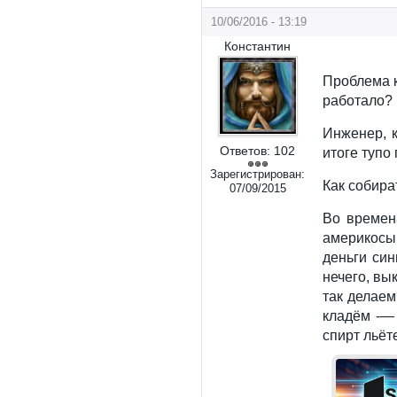
10/06/2016 - 13:19
Константин
Проблема к
работало?
Инженер, к
Ответов:
102
итоге тупо
Зарегистрирован:
Как собира
07/09/2015
Во времен
америкосы
деньги син
нечего, вы
так делаем
кладём -—
спирт льёт