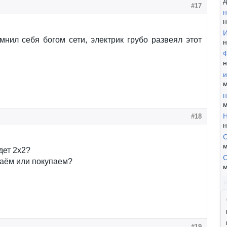
д
#17
н
н
И
нил себя богом сети, электрик грубо развеял этот
н
Ф
н
и
м
н
м
Н
#18
н
С
м
дет 2х2?
С
аём или покупаем?
м
#19