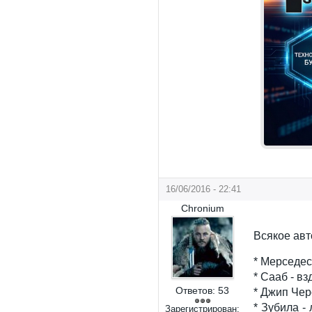
16/06/2016 - 22:41
Chronium
Всякое авт
* Мерседес
* Сааб - вз
Ответов:
53
* Джип Чер
* Зубила -
Зарегистрирован: