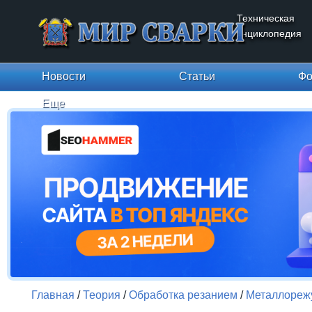
Техническая
энциклопедия
Новости
Статьи
Фо
Еще
Главная
/
Теория
/
Обработка резанием
/
Металлореж