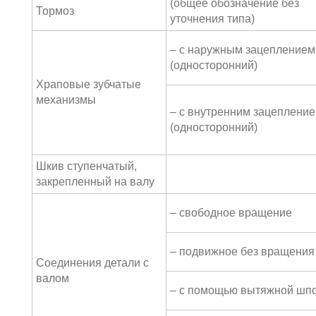
(общее обозначение без
Тормоз
уточнения типа)
– с наружным зацеплением
(односторонний)
Храповые зубчатые
механизмы
– с внутренним зацеплени
(односторонний)
Шкив ступенчатый,
закрепленный на валу
– свободное вращение
– подвижное без вращения
Соединения детали с
валом
– с помощью вытяжной шп