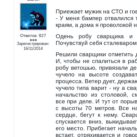
Приежает мужик на СТО и го
- У меня бампер отвалился 
краям, а дома я проволокой 
Ответов:
827
Одень робу сварщика и 
Почувствуй себя сталеваром
Зарегистрирован:
16/11/2014
Решили сварщики отметить 
И, чтобы не спалиться в ра
робу ветошью, привязали де
чучело на высоте создава
процесса. Ветер дует, держак
чучело типа варит - ну а св
начальство из столовой, с
все при деле. И тут от поры
с высоты 70 метров. Все н
сердце, бегут к нему. Свар
спускается вниз, выкидыва
его место. Прибегает началь
встает, отряхивается и гово