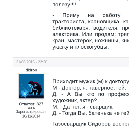
полезу!!!!
- Приму на работу уб
тракториста, крановщика, к
библиотекаря, водителя, п
электрика. Или продам: тряп
кран, мастерок, ножницы, кн
указку и плоскогубцы.
21/06/2016 - 22:20
didron
Приходит мужик (м) к доктору 
М - Доктор, я, наверное, гей.
Д. - А Вы кто по професс
художник, актер?
Ответов:
827
М. - Да нет, я - сварщик.
Зарегистрирован:
Д. - Тогда Вы, батенька не ге
16/11/2014
Газосварщик Сидоров воспр