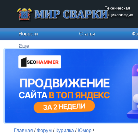
Техническая
энциклопедия
Новости
Статьи
Фо
Еще
Главная
/
Форум
/
Курилка
/
Юмор
/