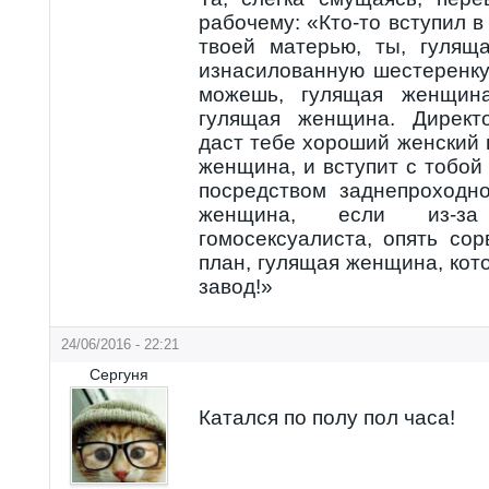
рабочему: «Кто-то вступил 
твоей матерью, ты, гулящ
изнасилованную шестеренку
можешь, гулящая женщина
гулящая женщина. Директ
даст тебе хороший женский 
женщина, и вступит с тобо
посредством заднепроходно
женщина, если из-за
гомоcекcуалиста, опять со
план, гулящая женщина, ко
завод!»
24/06/2016 - 22:21
Сергуня
Катался по полу пол часа!