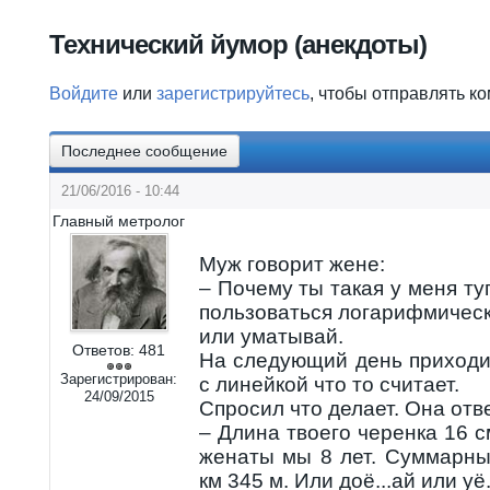
Вы здесь
Технический йумор (анекдоты)
Войдите
или
зарегистрируйтесь
, чтобы отправлять к
Последнее сообщение
21/06/2016 - 10:44
Главный метролог
Муж говорит жене:
– Почему ты такая у меня ту
пользоваться логарифмическ
или уматывай.
Ответов:
481
На следующий день приходи
Зарегистрирован:
с линейкой что то считает.
24/09/2015
Спросил что делает. Она отв
– Длина твоего черенка 16 с
женаты мы 8 лет. Суммарный
км 345 м. Или доё...ай или уё.