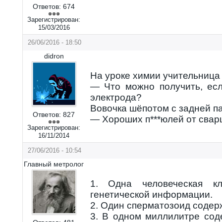
Ответов:
674
Зарегистрирован:
15/03/2016
26/06/2016 - 18:50
didron
На уроке химии учительница
— Что можно получить, есл
электрода?
Вовочка шёпотом с задней п
Ответов:
827
— Хороших п***юлей от свар
Зарегистрирован:
16/11/2014
27/06/2016 - 10:54
Главный метролог
1. Одна человеческая к
генетической информации.
2. Один сперматозоид содер
3. В одном миллилитре сод