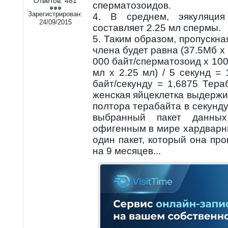
Ответов:
481
сперматозоидов.
Зарегистрирован:
4. В среднем, эякуляци
24/09/2015
составляет 2.25 мл спермы.
5. Таким образом, пропускна
члена будет равна (37.5Мб x 
000 байт/сперматозоид x 100
мл x 2.25 мл) / 5 секунд =
байт/секунду = 1,6875 Тераб
женская яйцеклетка выдержи
полтора терабайта в секунду
выбранный пакет данны
офигенным в мире хардварн
один пакет, который она про
на 9 месяцев...