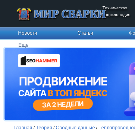
Техническая
энциклопедия
Новости
Статьи
Фо
Еще
Главная
/
Теория
/
Сводные данные
/
Теплопроводно