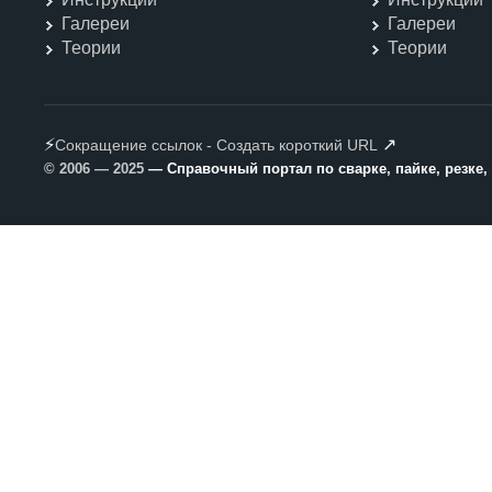
Галереи
Галереи
Теории
Теории
⚡
↗
Сокращение ссылок - Создать короткий URL
© 2006 — 2025
— Справочный портал по сварке, пайке, резке,