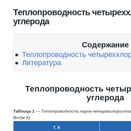
Вы здесь
Теплопроводность четырехх
углерода
Содержание
Теплопроводность четыреххлор
Литература
Теплопроводность четыр
углерода
Таблица 1
— Теплопроводность паров четыреххлористого 
Вт/(м·К)
T
, K