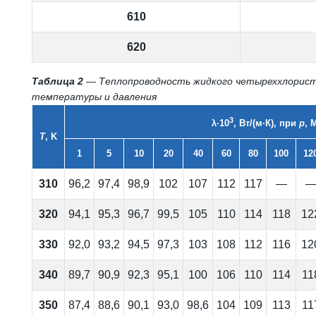
610
620
Таблица 2
— Теплопроводность жидкого четыреххлорист
температуры и давления
3
λ·10
, Вт/(м·К), при
p
, 
T
, K
1
5
10
20
40
60
80
100
12
310
96,2
97,4
98,9
102
107
112
117
—
320
94,1
95,3
96,7
99,5
105
110
114
118
12
330
92,0
93,2
94,5
97,3
103
108
112
116
12
340
89,7
90,9
92,3
95,1
100
106
110
114
11
350
87,4
88,6
90,1
93,0
98,6
104
109
113
11