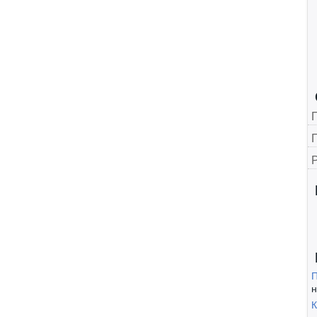
Г
П
н
К