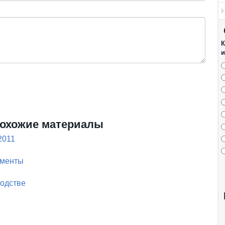
К
и
охожие материалы
2011
ументы
водстве