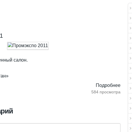
11
нный салон.
тан»
Подробнее
584 просмотра
арий