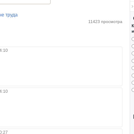
не труда
11423 просмотра
К
и
4:10
4:10
0:27