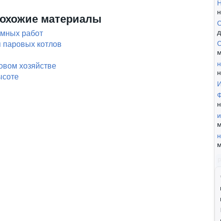
Н
н
охожие материалы
С
д
емных работ
С
 паровых котлов
м
н
зовом хозяйстве
н
ысоте
И
Ф
н
и
м
н
м