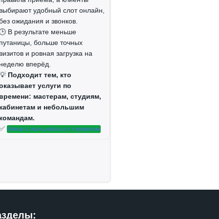
выбирают удобный слот онлайн,
без ожидания и звонков.
🕒 В результате меньше
путаницы, больше точных
визитов и ровная загрузка на
неделю вперёд.
💡
Подходит тем, кто
оказывает услуги по
времени: мастерам, студиям,
кабинетам и небольшим
командам.
✅
Начать пользоваться сервисом
азделы: