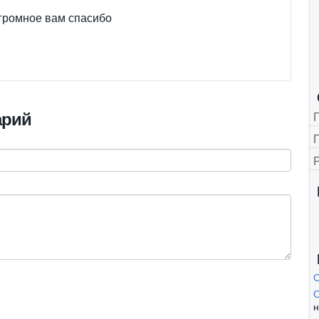
громное вам спасибо
арий
Г
С
н