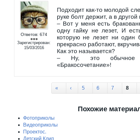
Подходит как-то молодой сле
руке болт держит, а в другой 
– Вот у меня есть бракован
одну гайку не лезет, И ест
Ответов:
674
которую не лезет ни один 
Зарегистрирован:
прекрасно работают, вкручив
15/03/2016
Как это называется?
– Ну, это обычное д
«Бракосочетание»!
Страницы
«
‹
5
6
7
8
Похожие материа
Фотоприколы
Видеоприколы
Проектос.
Детский Клип