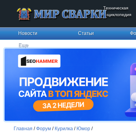
Техническая
энциклопедия
Новости
Статьи
Фо
Еще
Главная
/
Форум
/
Курилка
/
Юмор
/