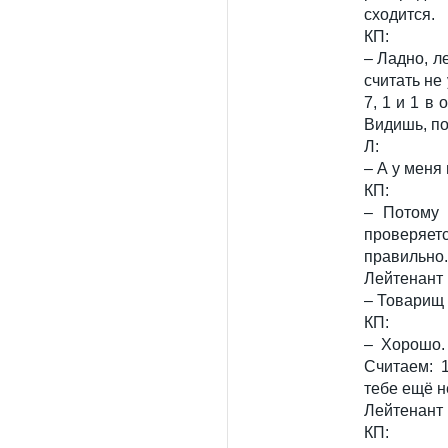
сходится.
КП:
– Ладно, л
считать не
7, 1 и 1 в 
Видишь, по
Л:
– А у меня
КП:
– Потому 
проверяет
правильно.
Лейтенант 
– Товарищ 
КП:
– Хорошо.
Считаем: 
тебе ещё 
Лейтенант 
КП: