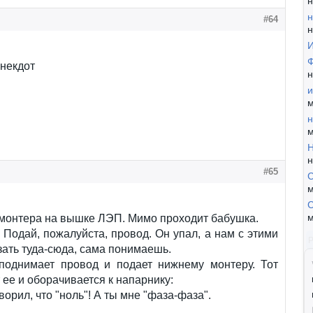
н
н
#64
н
И
Ф
некдот
н
и
м
н
м
Н
н
#65
С
м
С
м
монтера на вышке ЛЭП. Мимо проходит бабушка.
 Подай, пожалуйста, провод. Он упал, а нам с этими
зать туда-сюда, сама понимаешь.
поднимает провод и подает нижнему монтеру. Тот
 ее и оборачивается к напарнику:
ворил, что "ноль"! А ты мне "фаза-фаза".