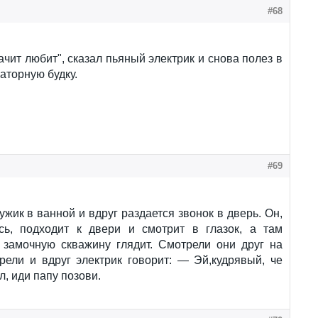
#68
ачит любит", сказал пьяный электрик и снова полез в
торную будку.
#69
ужик в ванной и вдруг раздается звонок в дверь. Он,
сь, подходит к двери и смотрит в глазок, а там
в замочную скважину глядит. Смотрели они друг на
рели и вдруг электрик говорит: — Эй,кудрявый, че
л, иди папу позови.