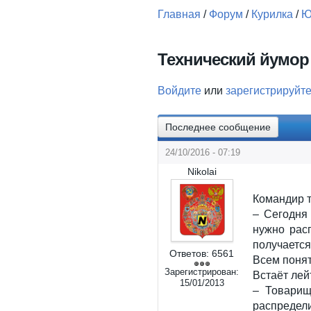
Главная
/
Форум
/
Курилка
/
Ю
Вы здесь
Технический йумор
Войдите
или
зарегистрируйт
Последнее сообщение
24/10/2016 - 07:19
Nikolai
Командир т
– Сегодня
нужно рас
получаетс
Ответов:
6561
Всем поня
Зарегистрирован:
Встаёт лей
15/01/2013
– Товарищ
распредел