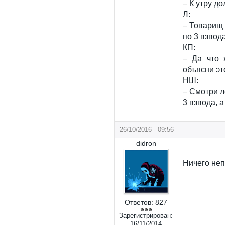
– К утру д
Л:
– Товарищ п
по 3 взвод
КП:
– Да что 
объясни эт
НШ:
– Смотри л
3 взвода, а
26/10/2016 - 09:56
didron
Ничего неп
Ответов:
827
Зарегистрирован:
16/11/2014