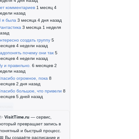
еделя 4 дня назад
ет комментариев
1 месяц 4
едели назад
 я была
3 месяца 4 дня назад
антастика
3 месяца 1 неделя
азад
нтересно создать группу
5
есяцев 4 недели назад
адопонять почему они так
5
есяцев 4 недели назад
у и правильно.
6 месяцев 2
едели назад
пасибо огромное, пока
8
есяцев 2 дня назад
пасибо большое, что привели
8
есяцев 5 дней назад
Реклама
✨
VisitTime.ru
— сервис,
который превращает запись в
понятный и быстрый процесс.
📅 Вы создаёте расписание и