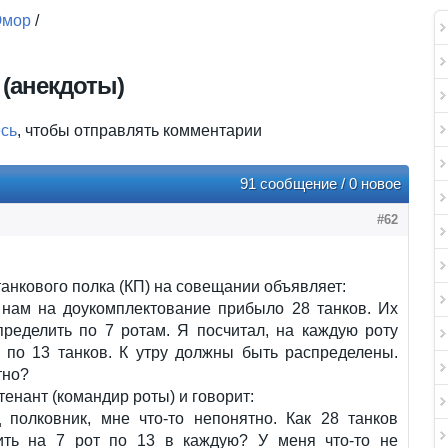
мор
/
 (анекдоты)
есь
, чтобы отправлять комментарии
91 сообщение / 0 новое
#62
анкового полка (КП) на совещании объявляет:
 нам на доукомплектование прибыло 28 танков. Их
пределить по 7 ротам. Я посчитал, на каждую роту
я по 13 танков. К утру должны быть распределены.
тно?
тенант (командир роты) и говорит:
 полковник, мне что-то непонятно. Как 28 танков
ить на 7 рот по 13 в каждую? У меня что-то не