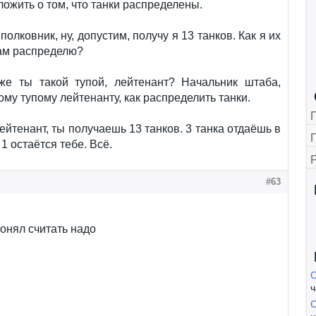
оложить о том, что танки распределены.
олковник, ну, допустим, получу я 13 танков. Как я их
ам распределю?
же ты такой тупой, лейтенант? Начальник штаба,
ому тупому лейтенанту, как распределить танки.
ейтенант, ты получаешь 13 танков. 3 танка отдаёшь в
Г
 1 остаётся тебе. Всё.
#63
онял считать надо
С
ч
С