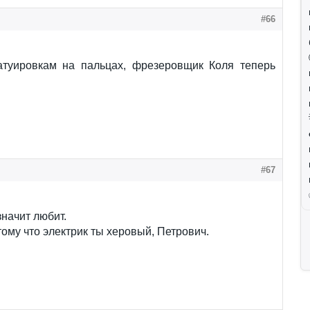
#66
атуировкам на пальцах, фрезеровщик Коля теперь
#67
начит любит.
тому что электрик ты херовый, Петрович.