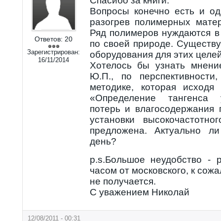
Спасибо за книги.
Вопросы конечно есть и од
разогрев полимерных мате
Ряд полимеров нуждаются в 
Ответов:
20
по своей природе. Существ
Зарегистрирован:
оборудования для этих целей
16/11/2014
Хотелось бы узнать мнен
Ю.П., по перспективност
методике, которая исходя
«Определение тангенса у
потерь и влагосодержания
установки высокочастотно
предложена. Актуально л
день?
p.s.Большое неудобство - 
часом от московского, к сож
не получается.
С уважением Николай
12/08/2011 - 00:31