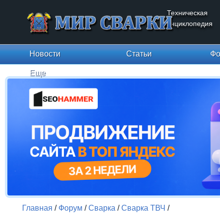
Техническая
энциклопедия
Новости
Статьи
Фо
Еще
Главная
/
Форум
/
Сварка
/
Сварка ТВЧ
/