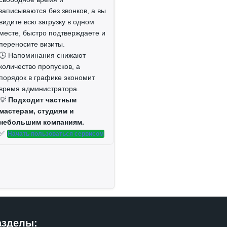
записываются без звонков, а вы
видите всю загрузку в одном
месте, быстро подтверждаете и
переносите визиты.
🕒 Напоминания снижают
количество пропусков, а
порядок в графике экономит
время администратора.
💡
Подходит частным
мастерам, студиям и
небольшим компаниям.
✅
Начать пользоваться сервисом
азделы: