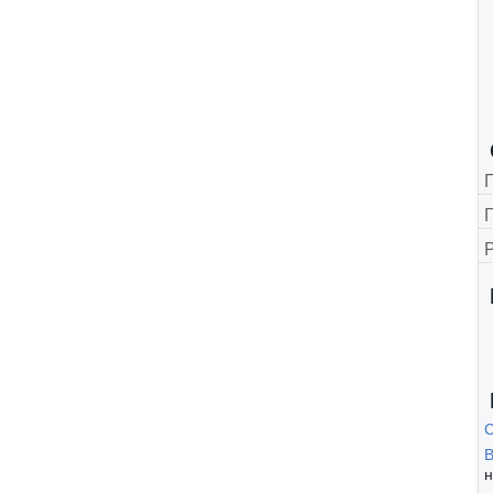
Г
B
н