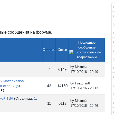
овые сообщения на форуме.
Последнее
сообщение
Ответов
Хитов
by
Матвей
7
6149
3
17/10/2016 - 20:49
ых материалов
by
НиколайФ
я страница
)
43
14150
17/10/2016 - 20:13
:37
кой ТВЧ
(Страница:
1
,
by
Матвей
11
6113
17/10/2016 - 19:46
6