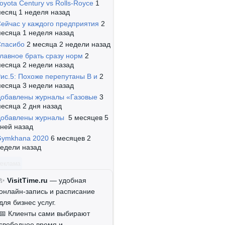
oyota Century vs Rolls-Royce
1
есяц 1 неделя назад
ейчас у каждого предприятия
2
есяца 1 неделя назад
Спасибо
2 месяца 2 недели назад
лавное брать сразу норм
2
есяца 2 недели назад
ис.5: Похоже перепутаны B и
2
есяца 3 недели назад
обавлены журналы «Газовые
3
есяца 2 дня назад
Добавлены журналы
5 месяцев 5
ней назад
Gymkhana 2020
6 месяцев 2
едели назад
Реклама
✨
VisitTime.ru
— удобная
онлайн-запись и расписание
для бизнес услуг.
📅 Клиенты сами выбирают
свободное время и