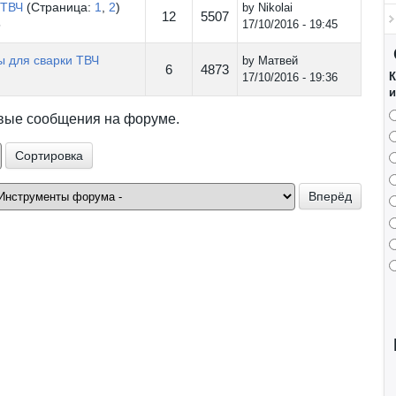
 ТВЧ
(Страница:
1
,
2
)
by
Nikolai
12
5507
5
17/10/2016 - 19:45
ы для сварки ТВЧ
by
Матвей
6
4873
К
17/10/2016 - 19:36
и
овые сообщения на форуме.
ровка