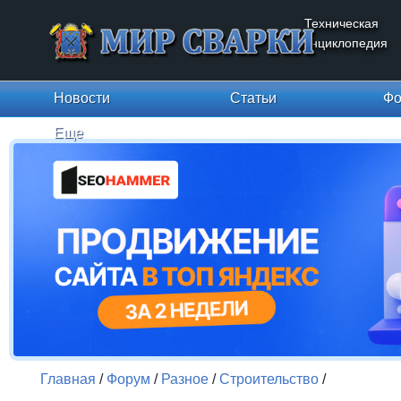
Техническая
энциклопедия
Новости
Статьи
Фо
Еще
Главная
/
Форум
/
Разное
/
Строительство
/