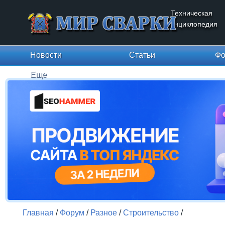
Техническая
энциклопедия
Новости
Статьи
Фо
Еще
Главная
/
Форум
/
Разное
/
Строительство
/