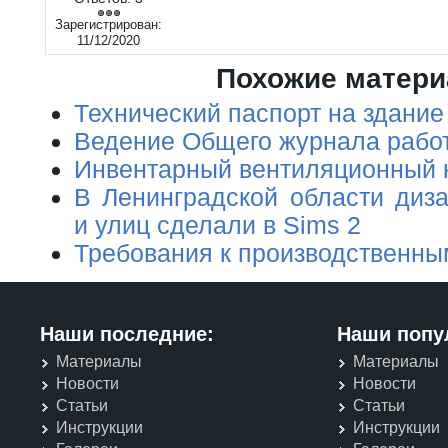
Зарегистрирован:
11/12/2020
Похожие матер
Технический паспорт на здание
Ведение Общего журнала рабо
Инвентарный вентиляционный 
В Ленинградской области диза
и улиц сделали в Sims 2
Требования к производственн
Наши последние:
Наши попу
Материалы
Материалы
Новости
Новости
Статьи
Статьи
Инструкции
Инструкции