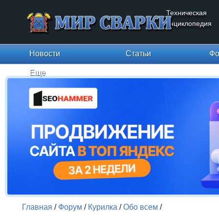
Техническая
энциклопедия
Новости
Статьи
Фо
Еще
Главная
/
Форум
/
Курилка
/
Обо всем
/