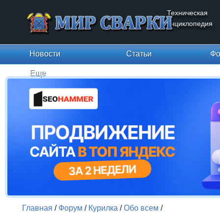
Техническая
энциклопедия
Новости
Статьи
Фо
Еще
Главная
/
Форум
/
Курилка
/
Обо всем
/