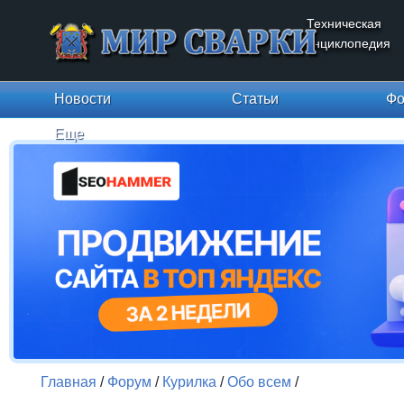
Техническая
энциклопедия
Новости
Статьи
Фо
Еще
Главная
/
Форум
/
Курилка
/
Обо всем
/