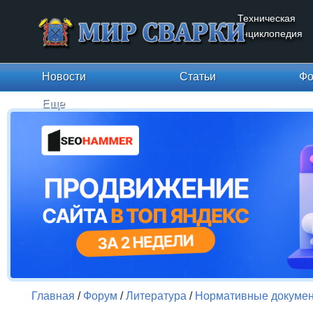
Техническая
энциклопедия
Новости
Статьи
Фо
Еще
Главная
/
Форум
/
Литература
/
Нормативные докуме