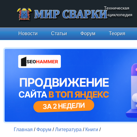
Техническая
энциклопедия
Новости
Статьи
Форум
Теория
Главная
/
Форум
/
Литература
/
Книги
/