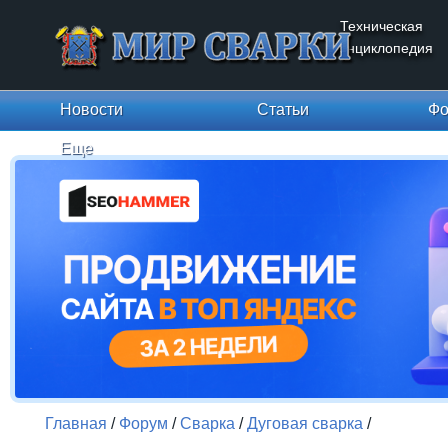
Техническая
энциклопедия
Новости
Статьи
Фо
Еще
Главная
/
Форум
/
Сварка
/
Дуговая сварка
/