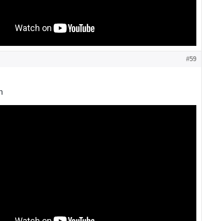
#59
h