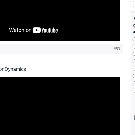
К
и
#53
tonDynamics