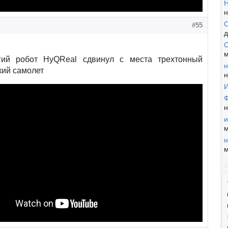
Н
н
С
#55
д
С
м
гий робот HyQReal сдвинул с места трехтонный
н
кий самолет
н
И
Ф
н
и
м
н
м