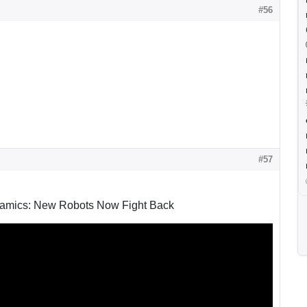
#56
#57
amics: New Robots Now Fight Back