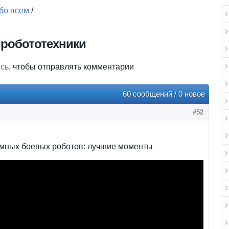
бо всем
/
робототехники
есь
, чтобы отправлять комментарии
60 сообщений / 0 новое
#52
омных боевых роботов: лучшие моменты