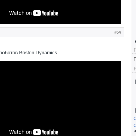
#54
роботов Boston Dynamics
Г
С
н