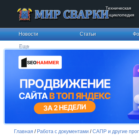
Техническая
энциклопедия
Новости
Статьи
Фо
Еще
Главная
/
Работа с документами
/
САПР и другие про