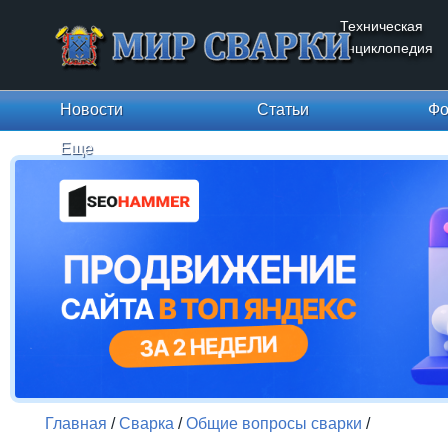
Техническая
энциклопедия
Новости
Статьи
Фо
Еще
Главная
/
Сварка
/
Общие вопросы сварки
/