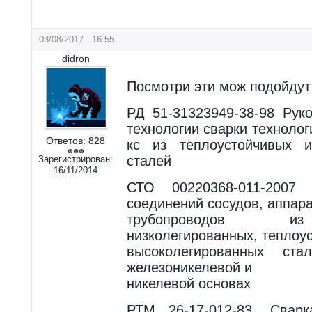
03/08/2017 - 16:55
didron
Посмотри эти мож подойдут
РД 51-31323949-38-98 Рук
технологии сварки техноло
Ответов:
828
кс из теплоустойчивых и
сталей
Зарегистрирован:
16/11/2014
СТО 00220368-011-2007 
соединений сосудов, аппара
трубопроводов из
низколегированных, теплоу
высоколегированных с
железоникелевой и
никелевой основах
РТМ 26-17-012-83. Свар