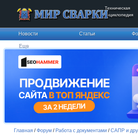
Техническая
энциклопедия
Новости
Статьи
Фо
Еще
Главная
/
Форум
/
Работа с документами
/
САПР и дру