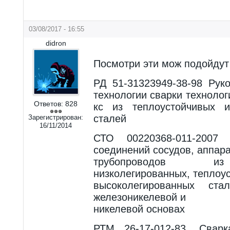
03/08/2017 - 16:55
didron
Посмотри эти мож подойдут
РД 51-31323949-38-98 Рук
технологии сварки техноло
Ответов:
828
кс из теплоустойчивых и
сталей
Зарегистрирован:
16/11/2014
СТО 00220368-011-2007 
соединений сосудов, аппара
трубопроводов из
низколегированных, теплоу
высоколегированных с
железоникелевой и
никелевой основах
РТМ 26-17-012-83. Свар