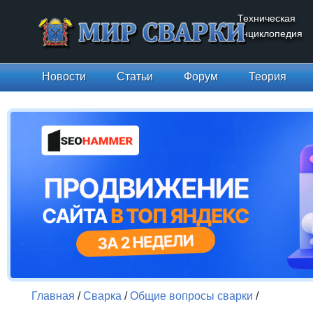
Техническая
энциклопедия
Новости
Статьи
Форум
Теория
Главная
/
Сварка
/
Общие вопросы сварки
/