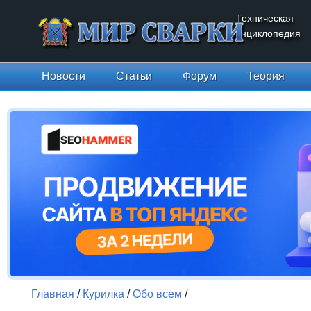
Техническая
энциклопедия
Новости
Статьи
Форум
Теория
Главная
/
Курилка
/
Обо всем
/