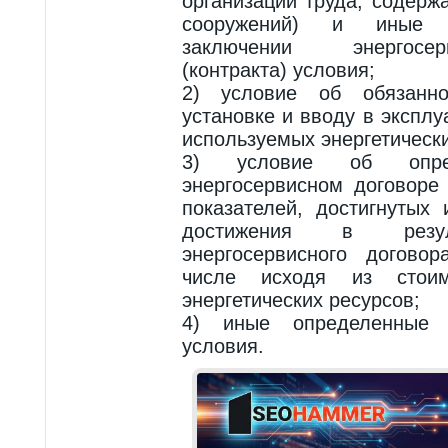
организации труда, содерж
сооружений) и иные 
заключении энергосе
(контракта) условия;
2) условие об обязанно
установке и вводу в экспл
используемых энергетически
3) условие об опр
энергосервисном договоре 
показателей, достигнутых
достижения в резул
энергосервисного договор
числе исходя из стоим
энергетических ресурсов;
4) иные определенные 
условия.