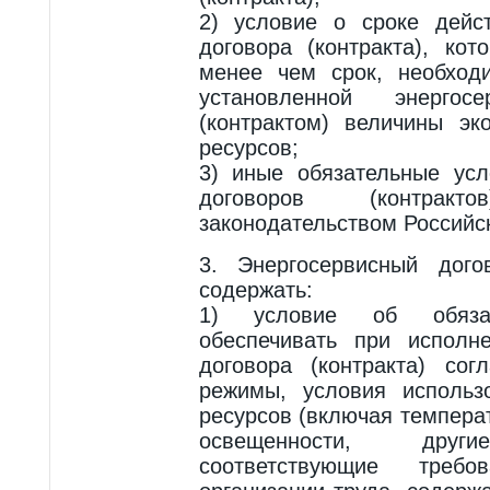
2) условие о сроке дейст
договора (контракта), ко
менее чем срок, необход
установленной энергос
(контрактом) величины эк
ресурсов;
3) иные обязательные усл
договоров (контракто
законодательством Российс
3. Энергосервисный дого
содержать:
1) условие об обязан
обеспечивать при исполне
договора (контракта) сог
режимы, условия использо
ресурсов (включая темпера
освещенности, други
соответствующие треб