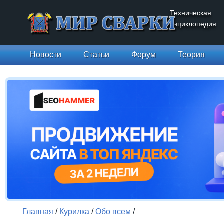
Техническая
энциклопедия
Новости
Статьи
Форум
Теория
Главная
/
Курилка
/
Обо всем
/