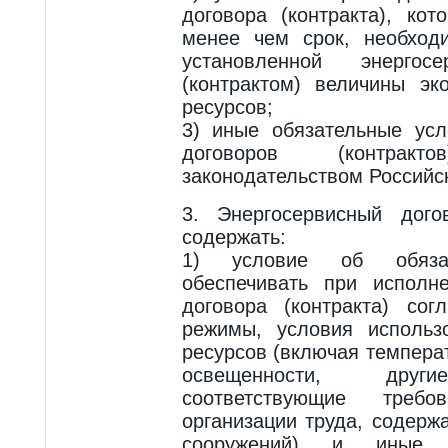
договора (контракта), ко
менее чем срок, необход
установленной энергос
(контрактом) величины эк
ресурсов;
3) иные обязательные усл
договоров (контракто
законодательством Российс
3. Энергосервисный дого
содержать:
1) условие об обязан
обеспечивать при исполне
договора (контракта) сог
режимы, условия использо
ресурсов (включая темпера
освещенности, други
соответствующие треб
организации труда, содерж
сооружений) и иные 