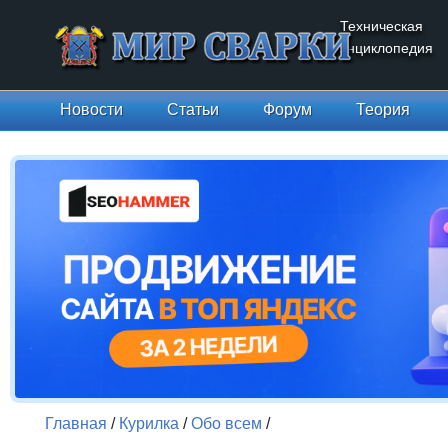
Техническая
энциклопедия
Новости
Статьи
Форум
Теория
Главная
/
Курилка
/
Обо всем
/